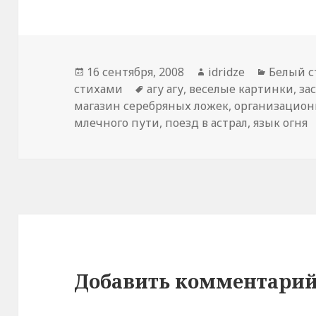
Опубликовано
16 сентября, 2008
Автор
idridze
Рубрик
Белый с
стихами
Метки
агу агу
,
веселые картинки
,
за
магазин серебряных ложек
,
организацион
млечного пути
,
поезд в астрал
,
язык огня
Добавить комментари