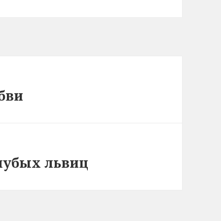
бви
лубых львиц