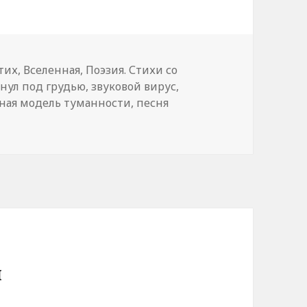
и
тих
,
Вселенная
,
Поэзия. Стихи со
снул под грудью
,
звуковой вирус
,
ная модель туманности
,
песня
й