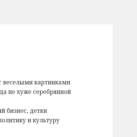
г веселыми картинками
яда не хуже серебрянной
ий бизнес, детки
политику и культуру