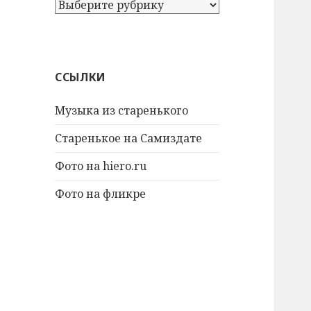
А
т
а
к
ж
ССЫЛКИ
е
:
Музыка из старенького
Старенькое на Самиздате
Фото на hiero.ru
Фото на фликре