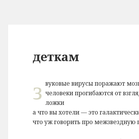
деткам
з
вуковые вирусы поражают моз
человеки прогибаются от взгл
ложки
а что вы хотели — это галактическ
что уж говорить про межзвездную 