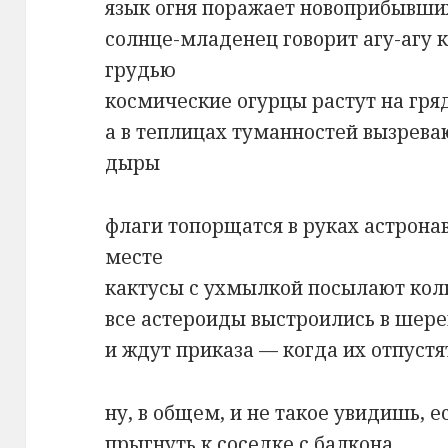
язык огня поражает новоприбывши
солнце-младенец говорит агу-агу 
грудью
космические огурцы растут на гр
а в теплицах туманностей вызрева
дыры
флаги топорщатся в руках астрона
месте
кактусы с ухмылкой посылают колю
все астероиды выстроились в шере
и ждут приказа — когда их отпуст
ну, в общем, и не такое увидишь, е
прыгнуть к соседке с балкона