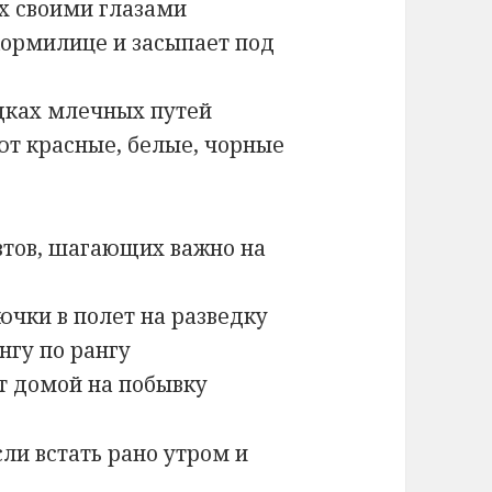
х своими глазами
кормилице и засыпает под
ядках млечных путей
ют красные, белые, чорные
втов, шагающих важно на
чки в полет на разведку
нгу по рангу
ят домой на побывку
сли встать рано утром и