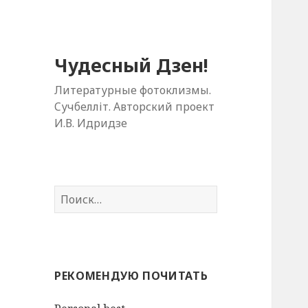
Чудесный Дзен!
Литературные фотоклизмы.
Cучбелліт. Авторский проект
И.В. Идридзе
Н
а
й
т
и
РЕКОМЕНДУЮ ПОЧИТАТЬ
: