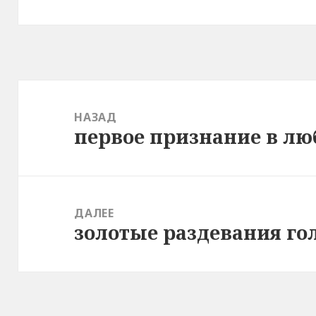
Навигация
по
НАЗАД
первое признание в лю
записям
Предыдущая
запись:
ДАЛЕЕ
золотые раздевания го
Следующая
запись: