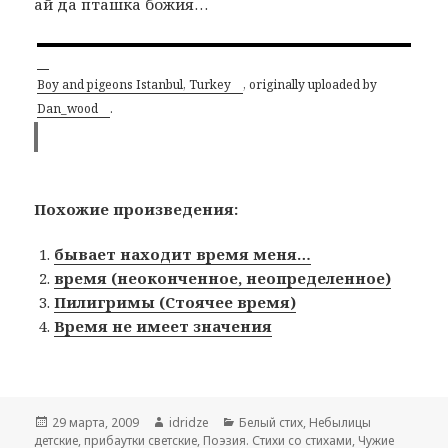
ай да пташка божия…
Boy and pigeons Istanbul, Turkey
, originally uploaded by
Dan_wood
.
Похожие произведения:
бывает находит время меня…
время (неоконченное, неопределенное)
Пилигримы (Стоячее время)
Время не имеет значения
Опубликовано
29 марта, 2009
Автор
idridze
Рубрики
Белый стих
,
Небылицы
детские, прибаутки светские
,
Поэзия. Стихи со стихами
,
Чужие