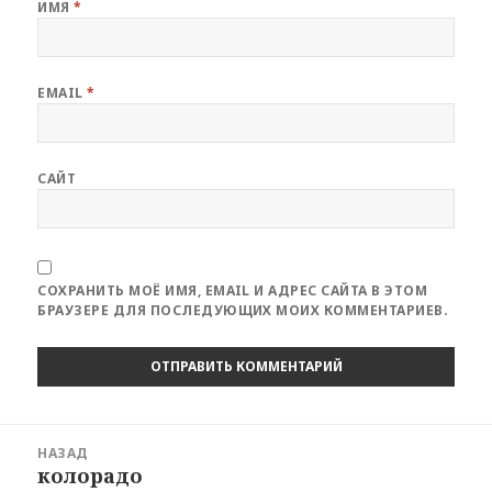
ИМЯ
*
EMAIL
*
САЙТ
СОХРАНИТЬ МОЁ ИМЯ, EMAIL И АДРЕС САЙТА В ЭТОМ
БРАУЗЕРЕ ДЛЯ ПОСЛЕДУЮЩИХ МОИХ КОММЕНТАРИЕВ.
Навигация
НАЗАД
по
колорадо
Предыдущая
записям