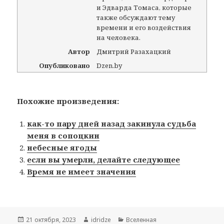
и Эдварда Томаса, которые
также обсуждают тему
времени и его воздействия
на человека.
Автор
Дмитрий Разахацкий
Опубликовано
Dzen.by
Похожие произведения:
как-то пару дней назад закинула судьба
меня в сопоцкин
небесные ягоды
если вы умерли, делайте следующее
Время не имеет значения
Опубликовано
21 октября, 2023
Автор
idridze
Рубрики
Вселенная