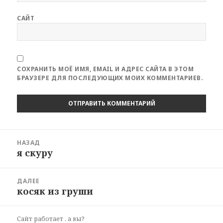
САЙТ
СОХРАНИТЬ МОЁ ИМЯ, EMAIL И АДРЕС САЙТА В ЭТОМ
БРАУЗЕРЕ ДЛЯ ПОСЛЕДУЮЩИХ МОИХ КОММЕНТАРИЕВ.
Навигация
НАЗАД
по
я скуру
Предыдущая
записям
запись:
ДАЛЕЕ
косяк из груши
Следующая
запись:
Сайт работает
, а вы?