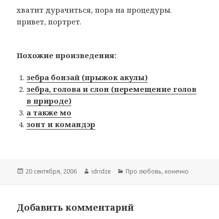
хватит дурачиться, пора на процедуры.
привет, портрет.
Похожие произведения:
зебра бонзай (прыжок акулы)
зебра, голова и слон (перемещение голов
в природе)
а также мо
зонт и командэр
Опубликовано
20 сентября, 2006
Автор
idridze
Рубрики
Про любовь, конечно
Добавить комментарий