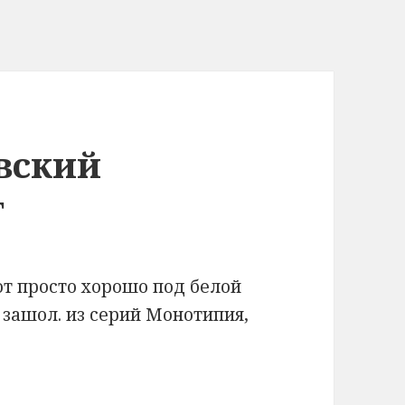
вский
т
кот просто хорошо под белой
 зашол. из серий Монотипия,