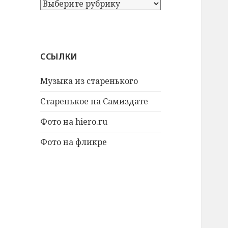
А
т
а
к
ж
ССЫЛКИ
е
:
Музыка из старенького
Старенькое на Самиздате
Фото на hiero.ru
Фото на фликре