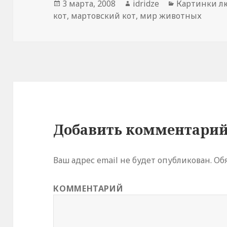
Опубликовано
3 марта, 2008
Автор
idridze
Рубрики
Картинки л
кот
,
мартовский кот
,
мир животных
Добавить комментари
Ваш адрес email не будет опубликован.
Обя
КОММЕНТАРИЙ