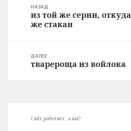
по
НАЗАД
из той же серии, откуда
записям
Предыдущая
же стакан
запись:
ДАЛЕЕ
тварероща из войлока
Следующая
запись:
Сайт работает
, а вы?