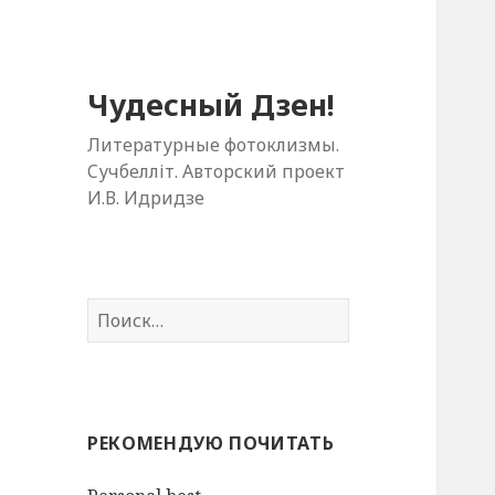
Чудесный Дзен!
Литературные фотоклизмы.
Cучбелліт. Авторский проект
И.В. Идридзе
Н
а
й
т
и
РЕКОМЕНДУЮ ПОЧИТАТЬ
: