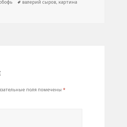
юбофь
Метки
валерий сыров
,
картина
й
зательные поля помечены
*