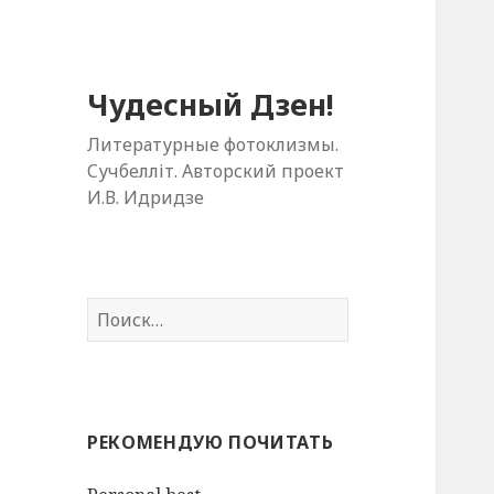
Чудесный Дзен!
Литературные фотоклизмы.
Cучбелліт. Авторский проект
И.В. Идридзе
Н
а
й
т
и
РЕКОМЕНДУЮ ПОЧИТАТЬ
: