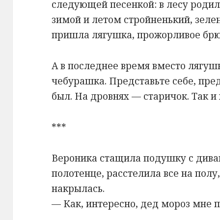
следующей песенкой: в лесу родила
зимой и летом стройненький, зелен
пришла лягушка, прожорливое б
А в последнее время вместо лягуш
чебурашка. Представьте себе, пред
был. На дровнях — старичок. Так 
***
Вероника стащила подушку с дива
полотенце, расстелила все на полу
накрылась.
— Как, интересно, дед мороз мне 