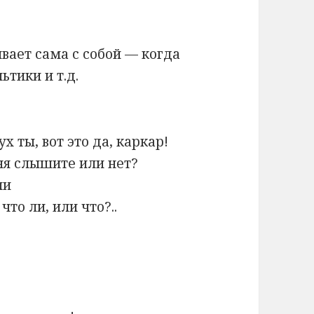
вает сама с собой — когда
ьтики и т.д.
ух ты, вот это да, каркар!
еня слышите или нет?
ли
что ли, или что?..