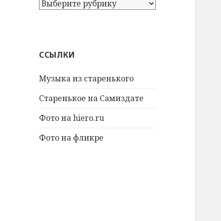
А
т
а
к
ж
ССЫЛКИ
е
:
Музыка из старенького
Старенькое на Самиздате
Фото на hiero.ru
Фото на фликре