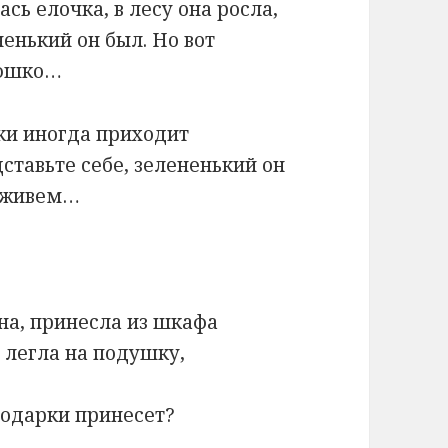
сь елочка, в лесу она росла,
енький он был. Но вот
рюшко…
ки иногда приходит
ставьте себе, зелененький он
и живем…
на, принесла из шкафа
, легла на подушку,
подарки принесет?