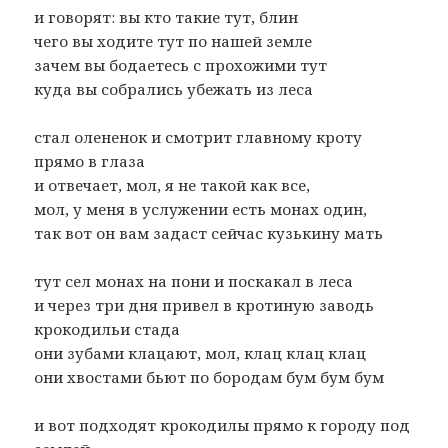
и говорят: вы кто такие тут, блин
чего вы ходите тут по нашей земле
зачем вы бодаетесь с прохожими тут
куда вы собрались убежать из леса
стал олененок и смотрит главному кроту
прямо в глаза
и отвечает, мол, я не такой как все,
мол, у меня в услужении есть монах один,
так вот он вам задаст сейчас кузькину мать
тут сел монах на пони и поскакал в леса
и через три дня привел в кротиную заводь
крокодильи стада
они зубами клацают, мол, клац клац клац
они хвостами бьют по бородам бум бум бум
и вот подходят крокодилы прямо к городу под