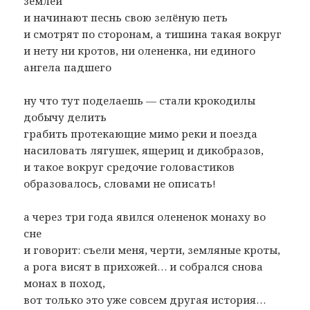
землей
и начинают песнь свою зелёную петь
и смотрят по сторонам, а тишина такая вокруг
и нету ни кротов, ни олененка, ни единого
ангела падшего
ну что тут поделаешь — стали крокодилы
добычу делить
грабить протекающие мимо реки и поезда
насиловать лягушек, ящериц и дикобразов,
и такое вокруг средочие головастиков
образовалось, словами не описать!
а через три года явился олененок монаху во
сне
и говорит: съели меня, черти, земляные кроты,
а рога висят в прихожей… и собрался снова
монах в поход,
вот только это уже совсем другая история…