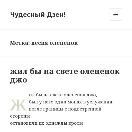
Чудесный Дзен!
МЕНЮ
И
ВИДЖЕТЫ
Метка: песня олененок
жил бы на свете олененок
джо
ж
ил бы на свете олененок джо,
был у него один монах в услужении,
возле границы с подветренной
стороны
остановили их однажды кроты