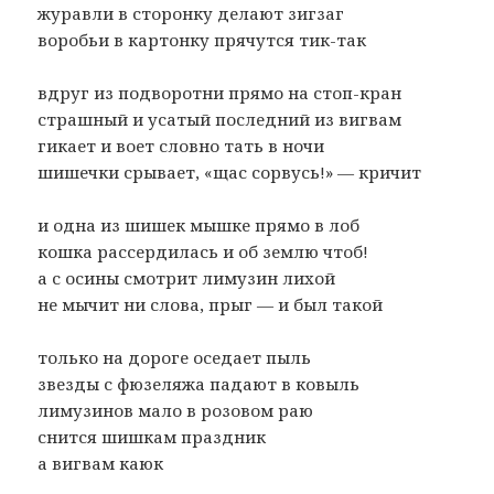
журавли в сторонку делают зигзаг
воробьи в картонку прячутся тик-так
вдруг из подворотни прямо на стоп-кран
страшный и усатый последний из вигвам
гикает и воет словно тать в ночи
шишечки срывает, «щас сорвусь!» — кричит
и одна из шишек мышке прямо в лоб
кошка рассердилась и об землю чтоб!
а с осины смотрит лимузин лихой
не мычит ни слова, прыг — и был такой
только на дороге оседает пыль
звезды с фюзеляжа падают в ковыль
лимузинов мало в розовом раю
снится шишкам праздник
а вигвам каюк