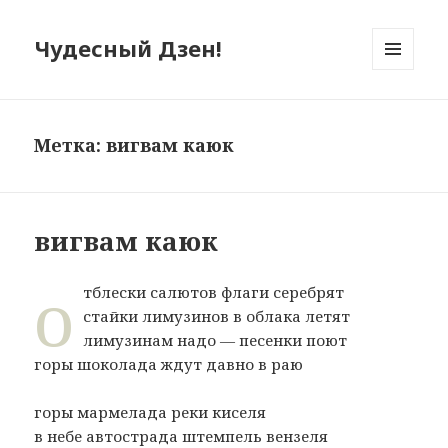
Чудесный Дзен!
МЕНЮ
И
ВИДЖЕТЫ
Метка: вигвам каюк
вигвам каюк
о
тблески салютов флаги серебрят
стайки лимузинов в облака летят
лимузинам надо — песенки поют
горы шоколада ждут давно в раю
горы мармелада реки киселя
в небе автострада штемпель вензеля