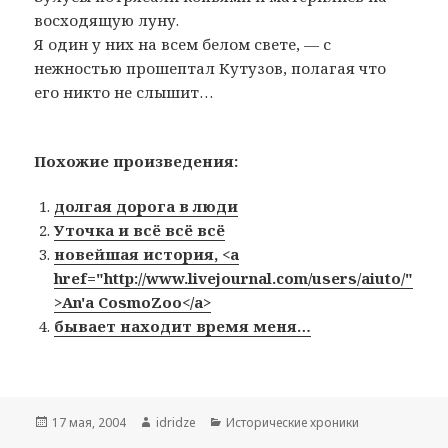
восходящую луну.
Я один у них на всем белом свете, — с
нежностью прошептал Кутузов, полагая что
его никто не слышит…
Похожие произведения:
долгая дорога в люди
Уточка и всё всё всё
новейшая история, <a
href="http://www.livejournal.com/users/aiuto/"
>An'a CosmoZoo</a>
бывает находит время меня…
Опубликовано
17 мая, 2004
Автор
idridze
Рубрики
Исторические хроники