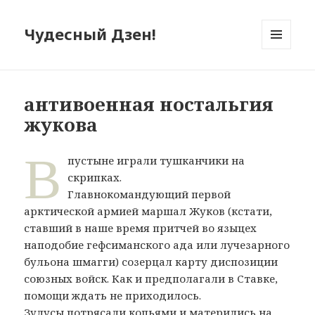
Чудесный Дзен!
МЕНЮ
И
ВИДЖЕТЫ
антивоенная ностальгия
жукова
В
пустыне играли тушканчики на
скрипках.
Главнокомандующий первой
арктической армией маршал Жуков (кстати,
ставший в наше время притчей во языцех
наподобие гефсиманского ада или лучезарного
бульона шмагги) созерцал карту диспозиции
союзных войск. Как и предполагали в Ставке,
помощи ждать не приходилось.
Зулусы потрясали копьями и матерились на