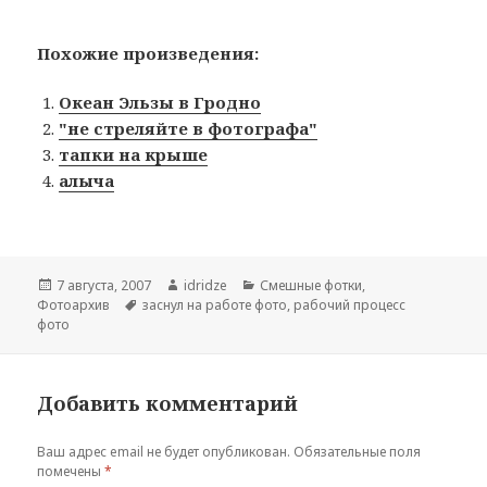
Похожие произведения:
Океан Эльзы в Гродно
"не стреляйте в фотографа"
тапки на крыше
алыча
Опубликовано
7 августа, 2007
Автор
idridze
Рубрики
Смешные фотки
,
Фотоархив
Метки
заснул на работе фото
,
рабочий процесс
фото
Добавить комментарий
Ваш адрес email не будет опубликован.
Обязательные поля
помечены
*