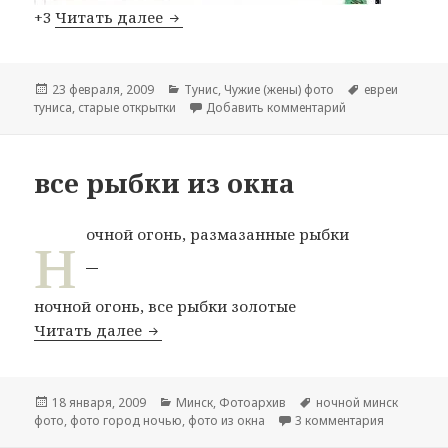
+3
Читать далее
Старые евреи Туниса
Опубликовано
23 февраля, 2009
Рубрики
Тунис
,
Чужие (жены) фото
Метки
евреи
туниса
,
старые открытки
Добавить комментарий
к записи Старые 
все рыбки из окна
н
очной огонь, размазанные рыбки
ночной огонь, все рыбки золотые
Читать далее
все рыбки из окна
Опубликовано
18 января, 2009
Рубрики
Минск
,
Фотоархив
Метки
ночной минск
фото
,
фото город ночью
,
фото из окна
3 комментария
к записи в