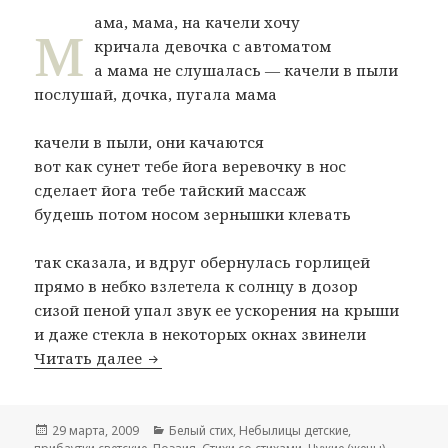
м
ама, мама, на качели хочу
кричала девочка с автоматом
а мама не слушалась — качели в пыли
послушай, дочка, пугала мама
качели в пыли, они качаются
вот как сунет тебе йога веревочку в нос
сделает йога тебе тайский массаж
будешь потом носом зернышки клевать
так сказала, и вдруг обернулась горлицей
прямо в небко взлетела к солнцу в дозор
сизой пеной упал звук ее ускорения на крыши
и даже стекла в некоторых окнах звинели
Читать далее
элизабет птаха (время худеть)
Опубликовано
29 марта, 2009
Рубрики
Белый стих
,
Небылицы детские,