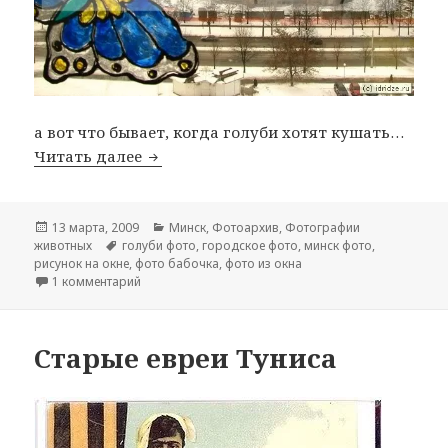
а вот что бывает, когда голуби хотят кушать…
Читать далее
голуби, говорят, кушать, хотят
Опубликовано
13 марта, 2009
Рубрики
Минск
,
Фотоархив
,
Фотографии
животных
Метки
голуби фото
,
городское фото
,
минск фото
,
рисунок на окне
,
фото бабочка
,
фото из окна
1 комментарий
к записи голуби, говорят, кушать, хотят
Старые евреи Туниса