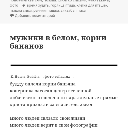
прибаутки светские
,
Поэзия. Стихи со стихами
,
Чужие (жены)
фото
Метки
время худеть
,
горлица птица
,
клетка для пташек
,
пташка стихи
,
ранняя пташка
,
элизабет птаха
Добавить комментарий
к записи элизабет птаха (время худеть)
мужики в белом, корни
бананов
R. Horne, Buddha
, фото
sofiacruz
.
будду оплели корни баньяна
коперника засосал центр вселенной
лобачевского спеленали параллельные прямые
христа признали за спасителя звезд
много людей связало свои жизни
много людей верит в свои фотографии