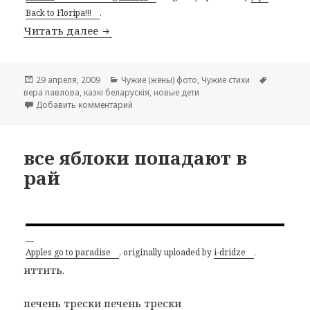
Back to Floripa!!!
.
Читать далее
тройные сны
Опубликовано
29 апреля, 2009
Рубрики
Чужие (жены) фото
,
Чужие стихи
Метки
вера павлова
,
казкі беларускія
,
новые дети
Добавить комментарий
к записи тройные сны
все яблоки попадают в
рай
Apples go to paradise
, originally uploaded by
i-dridze
.
иттить.
печень трески печень трески