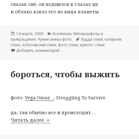
сказав сиё, он поднялся в глазах их
и облако взяло его из вида планеты
Опубликовано
14 марта, 2009
Рубрики
Вселенная
,
Метаморфозы и
превращения
,
Чужие (жены) фото
Метки
будда стихи
,
коперник
стихи
,
лобачевский стихи
,
фото стихи
,
христос стихи
Добавить комментарий
к записи мужики в белом, корни бананов
бороться, чтобы выжить
фото:
Vega Omar
, Struggling To Survive
да, так обычно все и происходит…
Читать далее
бороться, чтобы выжить