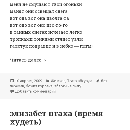
меня не смущают твои огоньки
манят они освещая снега
вот она вот она иволга-га
вот оно вот оно иго-го-го
в тайных снегах исчезает легко
тропками тонкими стянет узлы
галстук поправит и в небко — гыгы!
Читать далее
все яблоки попадают в рай
Опубликовано
10 апреля, 2009
Рубрики
Женское
,
Театр абсурда
Метки
без
перемен
,
божия коровка
,
яблоки на снегу
Добавить комментарий
к записи все яблоки попадают в рай
элизабет птаха (время
худеть)