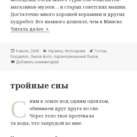
магазинов-музеев… и старых советских машин.
Достаточно много хорошей керамики и других
худработ. Все намного дешевле, чем в Минске.
Читать далее
Львов для львов
Опубликовано
6 июля, 2009
Рубрики
Украина
,
Фотоархив
Метки
Гоголь
Борделло
,
Львов фото
,
паранормальный Львов
Добавить комментарий
к записи Львов для львов
тройные сны
С
пим в земле под одним одеялом,
обнимаем друг друга во сне.
Через тело твое протекала
та вода, что запрудой во мне.