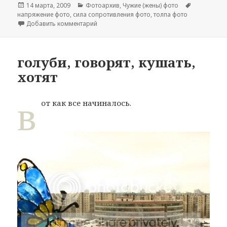
Опубликовано
14 марта, 2009
Рубрики
Фотоархив
,
Чужие (жены) фото
Метки
напряжение фото
,
сила сопротивления фото
,
толпа фото
Добавить комментарий
к записи бороться, чтобы выжить
голуби, говорят, кушать,
хотят
в
от как все начиналось.