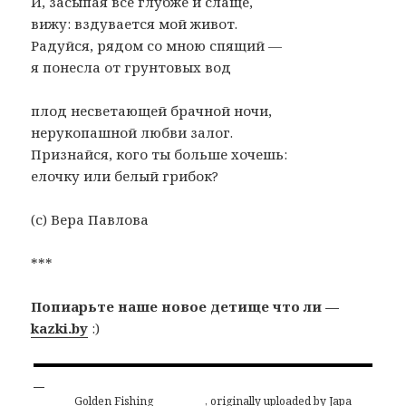
И, засыпая все глубже и слаще,
вижу: вздувается мой живот.
Радуйся, рядом со мною спящий —
я понесла от грунтовых вод
плод несветающей брачной ночи,
нерукопашной любви залог.
Признайся, кого ты больше хочешь:
елочку или белый грибок?
(с) Вера Павлова
***
Попиарьте наше новое детище что ли —
kazki.by
:)
_______ Golden Fishing _______
, originally uploaded by
Japa