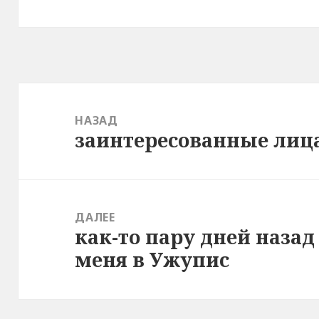
Навигация
по
НАЗАД
заинтересованные лиц
записям
Предыдущая
запись:
ДАЛЕЕ
как-то пару дней назад
Следующая
меня в Ужупис
запись: