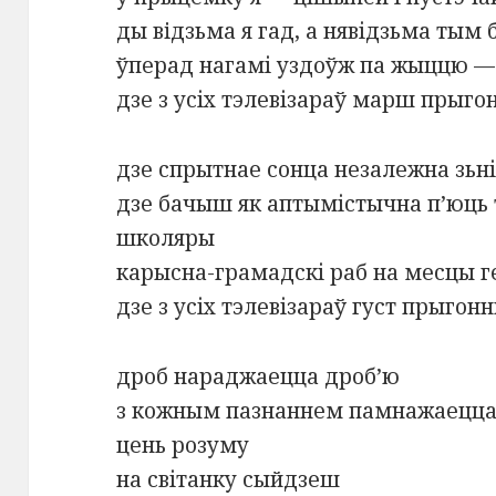
ды вiдзьма я гад, а нявідзьма тым 
ўперад нагамі уздоўж па жыццю — 
дзе з усіх тэлевізараў марш прыго
дзе спрытнае сонца незалежна зьн
дзе бачыш як аптымістычна п’юць 
школяры
карысна-грамадскі раб на месцы г
дзе з усіх тэлевізараў густ прыгон
дроб нараджаецца дроб’ю
з кожным пазнаннем памнажаецц
цень розуму
на світанку сыйдзеш