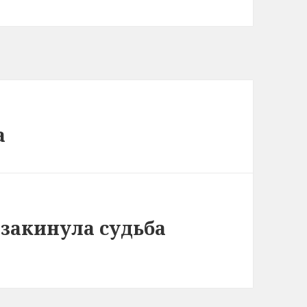
а
 закинула судьба