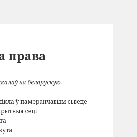
а права
акалаў на беларускую.
нікла ў памеранчавым сьвеце
спрытныя сеці
ута
 кута