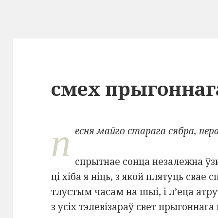
смех прыгоннаг
п
есня майго старага сябра, пер
спрытнае сонца незалежна ўз
ці хіба я ніць, з якой плятуць свае 
тлустым часам на шыі, і л’еца атр
з усіх тэлевізараў свет прыгоннага