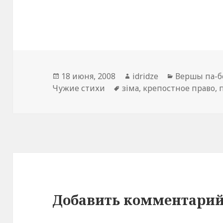
Опубликовано
18 июня, 2008
Автор
idridze
Рубрики
Вершы па-б
Чужие стихи
Метки
зіма
,
крепостное право
,
Добавить комментари