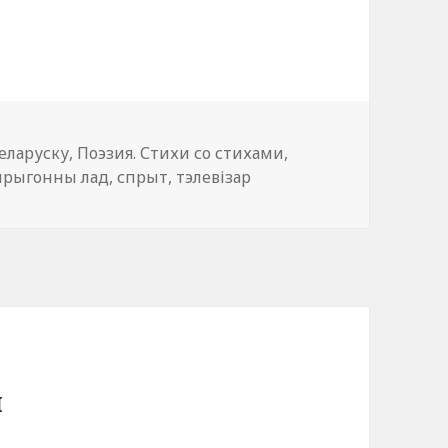
еларуску
,
Поэзия. Стихи со стихами
,
прыгонны лад
,
спрыт
,
тэлевізар
й