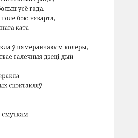
больш усё гада.
поле бою няварта,
ннага ката
ікла ў памеранчавым колеры,
твае галечныя дзеці дый
еракла
ных спэктакляў
а смуткам