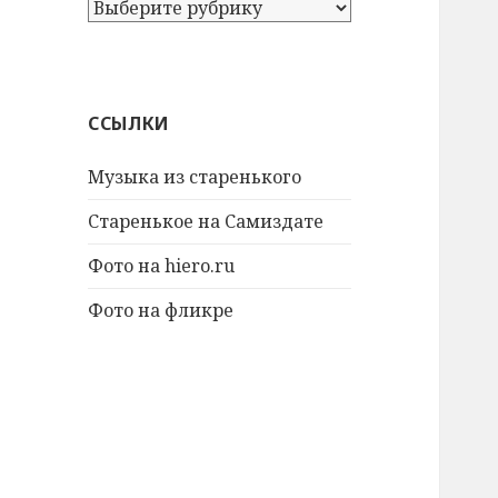
А
т
а
к
ж
ССЫЛКИ
е
:
Музыка из старенького
Старенькое на Самиздате
Фото на hiero.ru
Фото на фликре