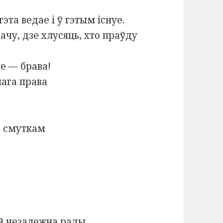
та ведае і ў гэтым існуе.
 бачу, дзе хлусяць, хто праўду
е — брава!
нага права
а смуткам
й незалежна рады,