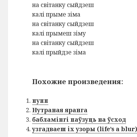
на світанку сыйдзеш
калі прыме зіма
на світанку сыйдзеш
калі прымеш зіму
на світанку сыйдзеш
калі прыйдзе зіма
Похожие произведения:
пупп
Нутраная яранга
бабламінгі паўзуць на ўсход
узгадваеш іх узоры (life’s a blur