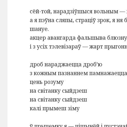
сёй-той, нарадзіўшыся вольным — гэ
а я пэўна сляпы, страціў зрок, я ня
шануе.
акцер авангарда фальшыва блюзну
i з усіх тэлевізараў — жарт прыгон
дроб нараджаецца дроб’ю
з кожным пазнаннем памнажаецц
цень розуму
на світанку сыйдзеш
на світанку сыйдзеш
калі прымеш зіму
ў прыцемку я — цішынёй і пустэча