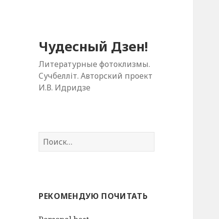
Чудесный Дзен!
Литературные фотоклизмы.
Cучбелліт. Авторский проект
И.В. Идридзе
Н
а
й
т
и
РЕКОМЕНДУЮ ПОЧИТАТЬ
: