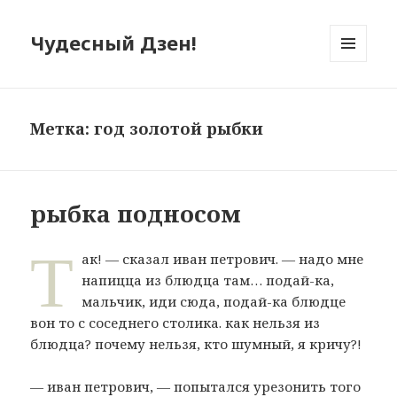
Чудесный Дзен!
МЕНЮ
И
ВИДЖЕТЫ
Метка: год золотой рыбки
рыбка подносом
Т
ак! — сказал иван петрович. — надо мне
напицца из блюдца там… подай-ка,
мальчик, иди сюда, подай-ка блюдце
вон то с соседнего столика. как нельзя из
блюдца? почему нельзя, кто шумный, я кричу?!
— иван петрович, — попытался урезонить того