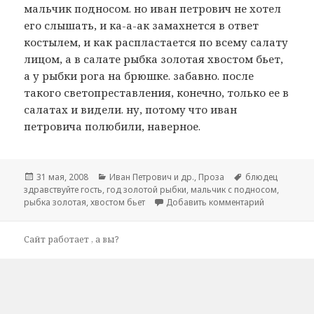
мальчик подносом. но иван петрович не хотел
его слышать, и ка-а-ак замахнется в ответ
костылем, и как распластается по всему салату
лицом, а в салате рыбка золотая хвостом бьет,
а у рыбки рога на брюшке. забавно. после
такого светопреставления, конечно, только ее в
салатах и видели. ну, потому что иван
петровича полюбили, наверное.
Опубликовано
31 мая, 2008
Рубрики
Иван Петрович и др.
,
Проза
Метки
блюдец
здравствуйте гость
,
год золотой рыбки
,
мальчик с подносом
,
рыбка золотая
,
хвостом бьет
Добавить комментарий
к записи р
Сайт работает
, а вы?