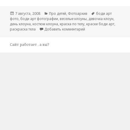
Опубликовано
7 августа, 2008
Рубрики
Про детей
,
Фотоархив
Метки
боди арт
фото
,
боди арт фотографии
,
веселые клоуны
,
девочка клоун
,
день клоуна
,
костюм клоуна
,
краска по телу
,
краски боди арт
,
раскраска тела
Добавить комментарий
к записи очочки для дочк
Сайт работает
, а вы?