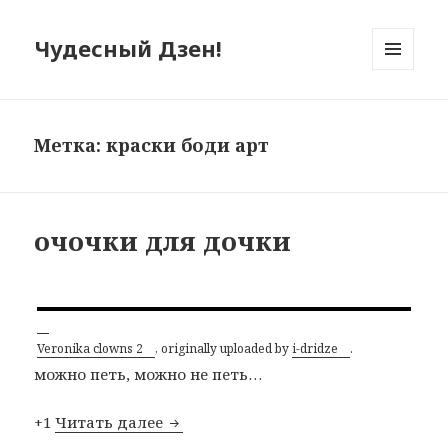
Чудесный Дзен!
МЕНЮ
И
ВИДЖЕТЫ
Метка: краски боди арт
очочки для дочки
Veronika clowns 2
, originally uploaded by
i-dridze
.
можно петь, можно не петь…
+1
Читать далее
очочки для дочки