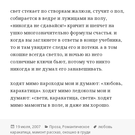
свет стекает по створкам жалюзи, стучит о пол,
собирается в ведре и лужицами на полу,
«никогда не сдавайся!» кричит и шепчет на
ушко многозначительно формулы счастья. и
когда вы заглянете в ответы в конце учебника,
то и там увидите следы его и потеки. а в том
окошке всегда светло, и ночью из него
солнечные ключи бьют, потому что никто
никогда и не думал его занавешивать.
ходят мимо пароходы мои и думают: «любовь,
каракатица». ходят мимо ледоколы мои и
думают: «свети, каракатица, свети». ходят
мимо мамонты в поле, и даже им хорошо.
Опубликовано
19 июля, 2007
Рубрики
Проза
,
Романтическое
Метки
любовь
каракатица
,
мамонт рассказ
,
окошко в груди