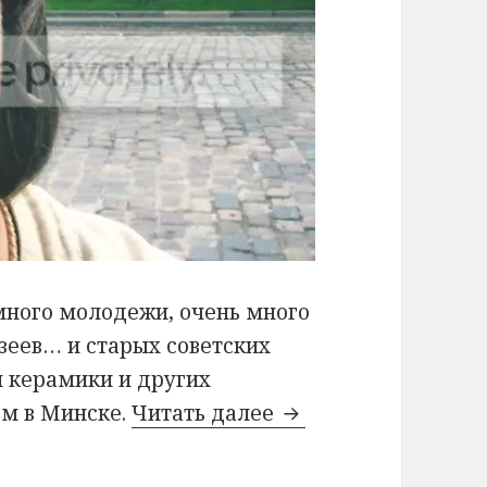
 много молодежи, очень много
зеев… и старых советских
 керамики и других
ем в Минске.
Читать далее
Львов для львов