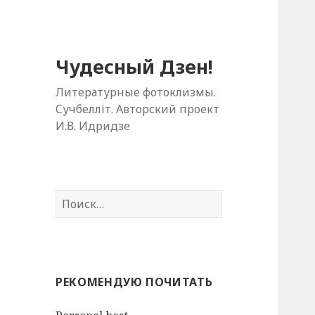
Чудесный Дзен!
Литературные фотоклизмы.
Cучбелліт. Авторский проект
И.В. Идридзе
Н
а
й
т
и
РЕКОМЕНДУЮ ПОЧИТАТЬ
: