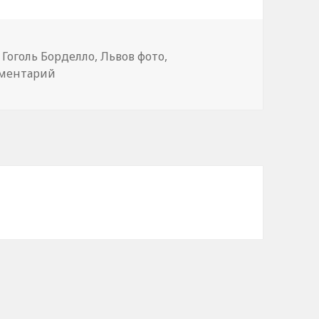
Метки
Гоголь Борделло
,
Львов фото
,
мментарий
к записи Львов для львов