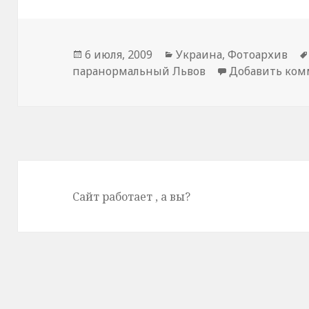
Опубликовано
6 июля, 2009
Рубрики
Украина
,
Фотоархив
паранормальный Львов
Добавить ко
Сайт работает
, а вы?