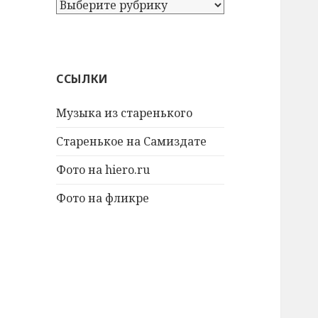
А
т
а
к
ж
ССЫЛКИ
е
:
Музыка из старенького
Старенькое на Самиздате
Фото на hiero.ru
Фото на фликре