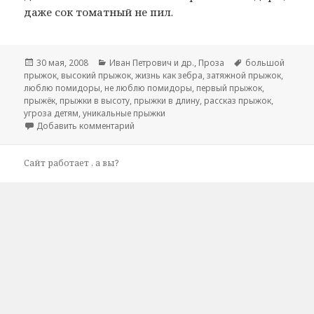
даже сок томатный не пил.
Опубликовано
30 мая, 2008
Рубрики
Иван Петрович и др.
,
Проза
Метки
большой
прыжок
,
высокий прыжок
,
жизнь как зебра
,
затяжной прыжок
,
люблю помидоры
,
не люблю помидоры
,
первый прыжок
,
прыжёк
,
прыжки в высоту
,
прыжки в длину
,
рассказ прыжок
,
угроза детям
,
уникальные прыжки
Добавить комментарий
к записи зебра бонзай (прыжок акулы)
Сайт работает
, а вы?