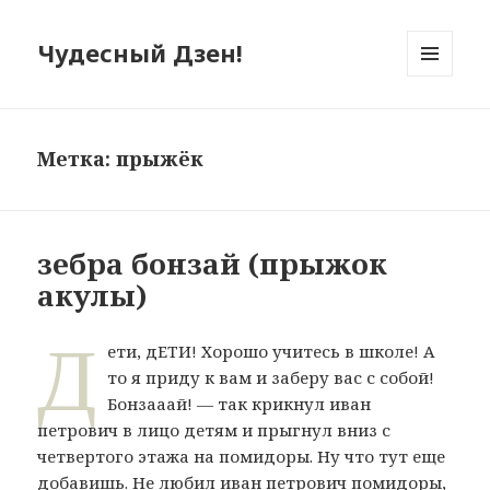
Чудесный Дзен!
МЕНЮ
И
ВИДЖЕТЫ
Метка: прыжёк
зебра бонзай (прыжок
акулы)
Д
ети, дЕТИ! Хорошо учитесь в школе! А
то я приду к вам и заберу вас с собой!
Бонзааай! — так крикнул иван
петрович в лицо детям и прыгнул вниз с
четвертого этажа на помидоры. Ну что тут еще
добавишь. Не любил иван петрович помидоры,