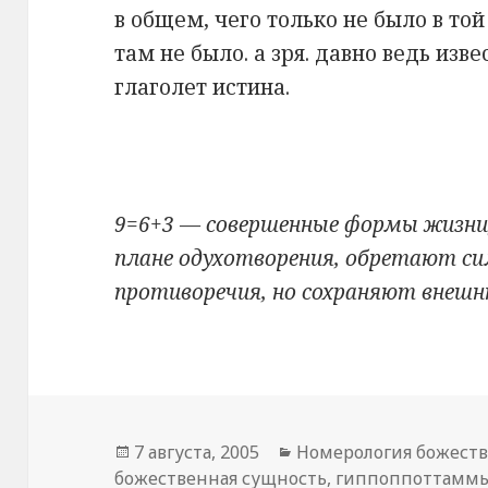
в общем, чего только не было в той
там не было. а зря. давно ведь изв
глаголет истина.
9=6+3 — совершенные формы жизни,
плане одухотворения, обретают си
противоречия, но сохраняют внеш
Опубликовано
7 августа, 2005
Рубрики
Номерология божест
божественная сущность
,
гиппоппоттамм