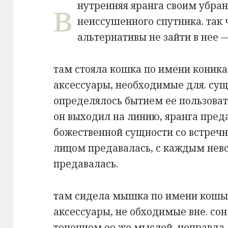
в
нутренняя яранга своим убра
неиссушенного спутника. так 
альтернативы не зайти в нее —
там стояла кошка по имени коника
аксессуары, необходимые для. сущ
определялось бытием ее пользоват
он выходил на линию, яранга пре
божественной сущности со встреч
лицом предавалась, с каждым не
предавалась.
там сидела мышка по имени кошык
аксессуары, не обходимые вне. со
течением ее же мыслей, неправда 