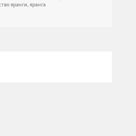
ство яранги
,
яранга
нняя яранга