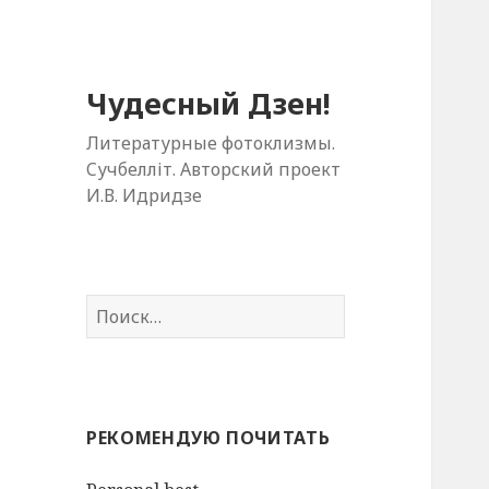
Чудесный Дзен!
Литературные фотоклизмы.
Cучбелліт. Авторский проект
И.В. Идридзе
Н
а
й
т
и
РЕКОМЕНДУЮ ПОЧИТАТЬ
: