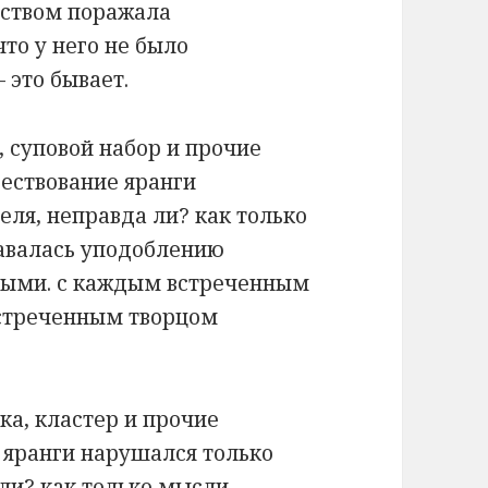
нством поражала
что у него не было
 это бывает.
, суповой набор и прочие
ествование яранги
еля, неправда ли? как только
давалась уподоблению
ными. с каждым встреченным
встреченным творцом
а, кластер и прочие
н яранги нарушался только
ли? как только мысли