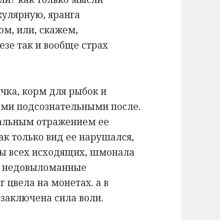
улярную, яранга
м, или, скажем,
езе так и вообще страх
чка, корм для рыбок и
еми подсознательными после.
кальным отражением ее
ак только вид ее нарушался,
осы всех исходящих, шмонала
а недовыломанные
 цвела на монетах. а в
 заключена сила воли.