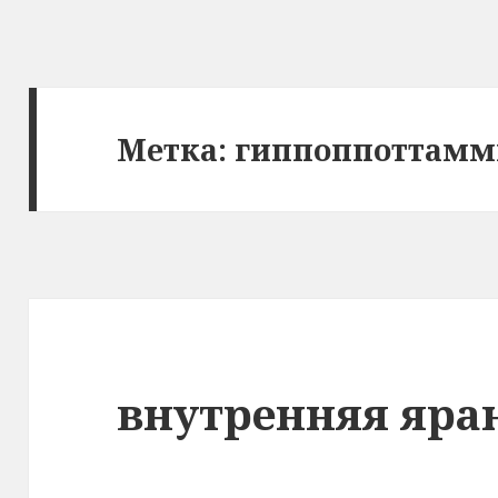
Метка: гиппоппоттам
внутренняя яра