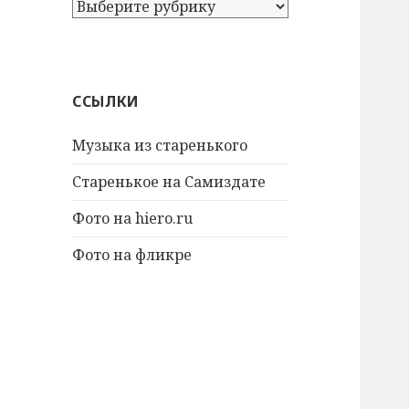
А
т
а
к
ж
ССЫЛКИ
е
:
Музыка из старенького
Старенькое на Самиздате
Фото на hiero.ru
Фото на фликре