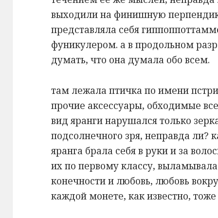
выходили на финишную перпендик
представляла себя гиппоппоттаммо
фуникулером. а в продольном разр
думать, что она думала обо всем.
там лежала птичка по имени пстри
прочие аксессуары, обходимые вс
вид яранги нарушался только зер
подсолнечного зря, неправда ли? к
яранга брала себя в руки и за вол
их по первому классу, выламывал
конечности и любовь, любовь вокруг
каждой монете, как известно, тоже