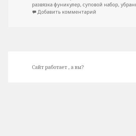
развязка фуникулер
,
суповой набор
,
убран
Добавить комментарий
к записи внутре
Сайт работает
, а вы?