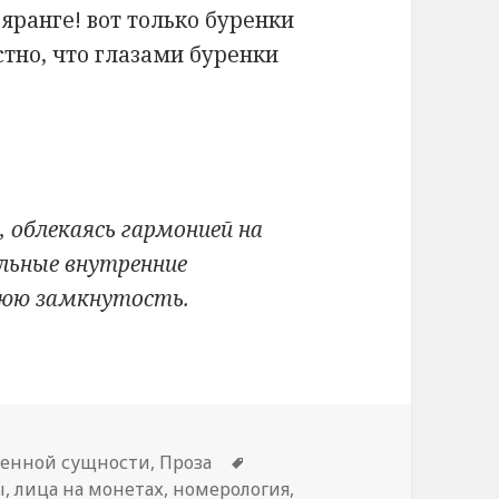
 яранге! вот только буренки
естно, что глазами буренки
 облекаясь гармонией на
льные внутренние
нюю замкнутость.
венной сущности
,
Проза
Метки
ы
,
лица на монетах
,
номерология
,