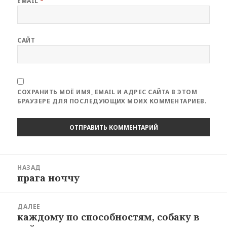
EMAIL
*
САЙТ
СОХРАНИТЬ МОЁ ИМЯ, EMAIL И АДРЕС САЙТА В ЭТОМ
БРАУЗЕРЕ ДЛЯ ПОСЛЕДУЮЩИХ МОИХ КОММЕНТАРИЕВ.
Навигация
НАЗАД
по
прага ноччу
Предыдущая
записям
запись:
ДАЛЕЕ
каждому по способностям, собаку в
Следующая