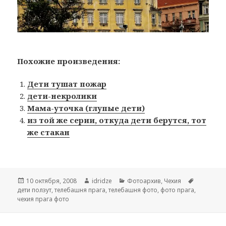
Похожие произведения:
Дети тушат пожар
дети-некролики
Мама-уточка (глупые дети)
из той же серии, откуда дети берутся, тот
же стакан
Опубликовано
10 октября, 2008
Автор
idridze
Рубрики
Фотоархив
,
Чехия
Метки
дети ползут
,
телебашня прага
,
телебашня фото
,
фото прага
,
чехия прага фото